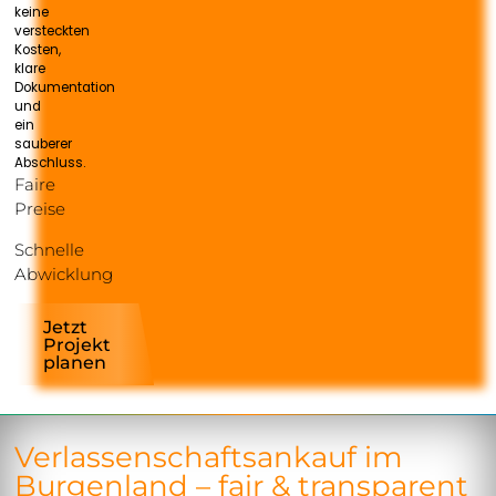
keine
versteckten
Kosten,
klare
Dokumentation
und
ein
sauberer
Abschluss.
Faire
Preise
Schnelle
Abwicklung
Jetzt
Projekt
planen
Verlassenschaftsankauf im
Burgenland – fair & transparent